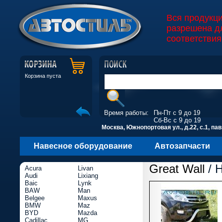
Вся продукц
разрешена д
соответствия
Корзина пуста
Время работы:
Пн-Пт с 9 до 19
Сб-Вс с 9 до 19
Москва, Южнопортовая ул., д.22, с.1, пав
Навесное оборудование
Автозапчасти
Great Wall
/ 
Acura
Livan
Audi
Lixiang
Baic
Lynk
BAW
Man
Belgee
Maxus
BMW
Maz
BYD
Mazda
Cadillac
MG