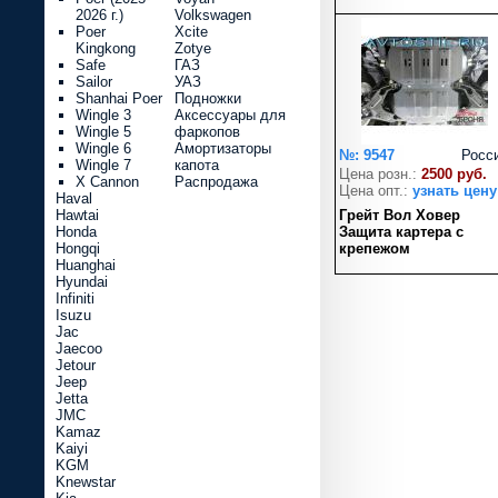
2026 г.)
Volkswagen
Poer
Xcite
Kingkong
Zotye
Safe
ГАЗ
Sailor
УАЗ
Shanhai Poer
Подножки
Wingle 3
Аксессуары для
Wingle 5
фаркопов
Wingle 6
Амортизаторы
№: 9547
Росс
Wingle 7
капота
Цена розн.:
2500 руб.
X Cannon
Распродажа
Цена опт.:
узнать цену
Haval
Hawtai
Грейт Вол Ховер
Honda
Защита картера с
Hongqi
крепежом
Huanghai
Hyundai
Infiniti
Isuzu
Jac
Jaecoo
Jetour
Jeep
Jetta
JMC
Kamaz
Kaiyi
KGM
Knewstar