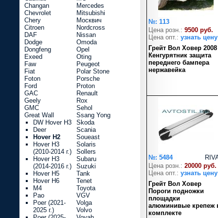
Changan
Mercedes
Chevrolet
Mitsubishi
Chery
Москвич
№: 113
Citroen
Nordcross
Цена розн.:
9500 руб.
DAF
Nissan
Цена опт.:
узнать цену
Dodge
Omoda
Грейт Вол Ховер 2008
Dongfeng
Opel
Кенгурятник защита
Exeed
Oting
переднего бампера
Faw
Peugeot
нержавейка
Fiat
Polar Stone
Foton
Porsche
Ford
Proton
GAC
Renault
Geely
Rox
GMC
Sehol
Great Wall
Ssang Yong
DW Hover H3
Skoda
Deer
Scania
Hover H2
Soueast
Hover H3
Solaris
(2010-2014 г.)
Sollers
№: 5484
RIV
Hover H3
Subaru
Цена розн.:
20000 руб.
(2014-2016 г.)
Suzuki
Цена опт.:
узнать цену
Hover H5
Tank
Hover H6
Tenet
Грейт Вол Ховер
M4
Toyota
Пороги подножки
Pao
VGV
площадки
Poer (2021-
Volga
алюминивые крепеж 
2025 г.)
Volvo
комплекте
Poer (2025-
Voyah