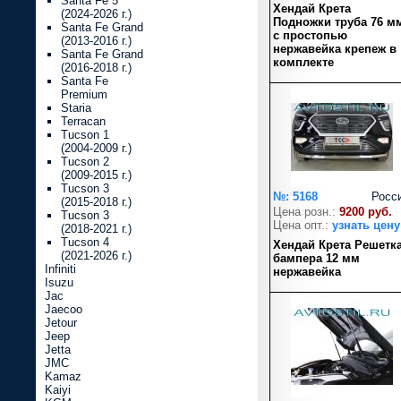
Santa Fe 5
Хендай Крета
(2024-2026 г.)
Подножки труба 76 м
Santa Fe Grand
с простопью
(2013-2016 г.)
нержавейка крепеж в
Santa Fe Grand
комплекте
(2016-2018 г.)
Santa Fe
Premium
Staria
Terracan
Tucson 1
(2004-2009 г.)
Tucson 2
(2009-2015 г.)
Tucson 3
№: 5168
Росс
(2015-2018 г.)
Цена розн.:
9200 руб.
Tucson 3
Цена опт.:
узнать цену
(2018-2021 г.)
Tucson 4
Хендай Крета Решетк
(2021-2026 г.)
бампера 12 мм
Infiniti
нержавейка
Isuzu
Jac
Jaecoo
Jetour
Jeep
Jetta
JMC
Kamaz
Kaiyi