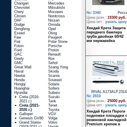
Changan
Mercedes
Chevrolet
Mitsubishi
Chery
Москвич
№: 3340
Росс
Citroen
Nordcross
Цена розн.:
19300 руб.
DAF
Nissan
Цена опт.:
узнать цену
Dodge
Omoda
Хендай Крета Защита
Dongfeng
Opel
переднего бампера
Exeed
Oting
труба двойная 60/42
Faw
Peugeot
мм нержавейка
Fiat
Polar Stone
Foton
Porsche
Ford
Proton
GAC
Renault
Geely
Rox
GMC
Sehol
Great Wall
Ssang Yong
Haval
Skoda
Hawtai
Scania
Honda
Soueast
Hongqi
Solaris
Huanghai
Sollers
RIVAL A173ALP.2314
Hyundai
Subaru
№: 2810
Creta (2016-
Suzuki
Цена розн.:
25000 руб.
2021 г.)
Tank
Цена опт.:
узнать цену
Creta (2021-
Tenet
2026 г.)
Toyota
Хендай Крета Пороги
Galloper
VGV
подножки площадки 
Genesis GV80
Volga
резиновой накладкой
Grand Starex
Volvo
Premium крепеж в
(2018-2021 г.)
Voyah