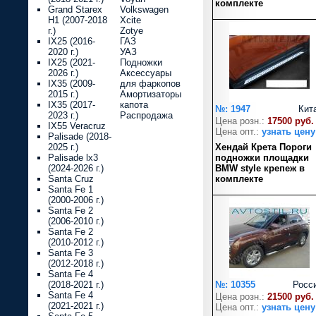
комплекте
Grand Starex
Volkswagen
H1 (2007-2018
Xcite
г.)
Zotye
IX25 (2016-
ГАЗ
2020 г.)
УАЗ
IX25 (2021-
Подножки
2026 г.)
Аксессуары
IX35 (2009-
для фаркопов
2015 г.)
Амортизаторы
IX35 (2017-
капота
№: 1947
Кит
2023 г.)
Распродажа
Цена розн.:
17500 руб.
IX55 Veracruz
Цена опт.:
узнать цену
Palisade (2018-
2025 г.)
Хендай Крета Пороги
Palisade lx3
подножки площадки
(2024-2026 г.)
BMW style крепеж в
Santa Cruz
комплекте
Santa Fe 1
(2000-2006 г.)
Santa Fe 2
(2006-2010 г.)
Santa Fe 2
(2010-2012 г.)
Santa Fe 3
(2012-2018 г.)
Santa Fe 4
(2018-2021 г.)
№: 10355
Росс
Santa Fe 4
Цена розн.:
21500 руб.
(2021-2021 г.)
Цена опт.:
узнать цену