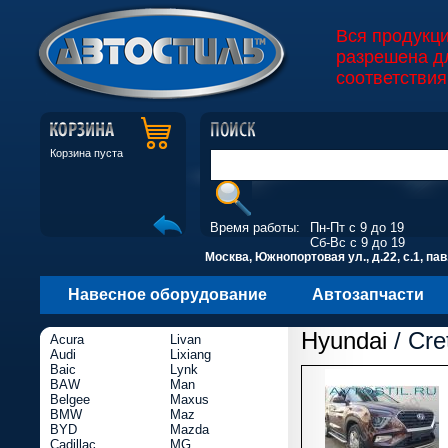
Вся продукц
разрешена д
соответствия
Корзина пуста
Время работы:
Пн-Пт с 9 до 19
Сб-Вс с 9 до 19
Москва, Южнопортовая ул., д.22, с.1, пав
Навесное оборудование
Автозапчасти
Hyundai
/ Cre
Acura
Livan
Audi
Lixiang
Baic
Lynk
BAW
Man
Belgee
Maxus
BMW
Maz
BYD
Mazda
Cadillac
MG