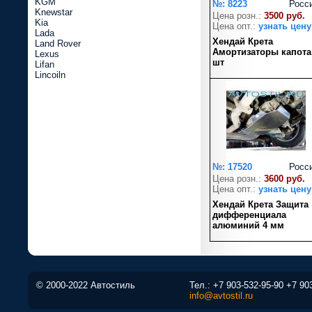
KGM
№: 8223
Росс
Knewstar
Цена розн.:
3500 руб.
Kia
Цена опт.:
узнать цену
Lada
Хендай Крета
Land Rover
Амортизаторы капота
Lexus
шт
Lifan
Lincoiln
№: 17520
Росс
Цена розн.:
3600 руб.
Цена опт.:
узнать цену
Хендай Крета Защита
дифференциала
алюминий 4 мм
© 2000-2022 Автостиль
Тел.:
+7 903-532-95-90
+7 90
info@avtostil.ru