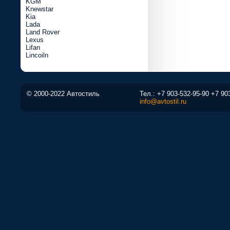
KGM
Knewstar
Kia
Lada
Land Rover
Lexus
Lifan
Lincoiln
© 2000-2022 Автостиль
Тел.:
+7 903-532-95-90
+7 90
info@avtostil.ru