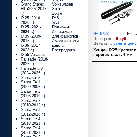
Grand Starex
Volkswagen
H1 (2007-2018
Xcite
г.)
Zotye
IX25 (2016-
ГАЗ
2020 г.)
УАЗ
IX25 (2021-
Подножки
2026 г.)
Аксессуары
№: 8752
Росс
IX35 (2009-
для фаркопов
Цена розн.:
0 руб.
2015 г.)
Амортизаторы
Цена опт.:
узнать цену
IX35 (2017-
капота
2023 г.)
Распродажа
Хендай IX25 Крепеж к
IX55 Veracruz
порогам сталь 4 мм
Palisade (2018-
2025 г.)
Palisade lx3
(2024-2026 г.)
Santa Cruz
Santa Fe 1
(2000-2006 г.)
Santa Fe 2
(2006-2010 г.)
Santa Fe 2
(2010-2012 г.)
Santa Fe 3
(2012-2018 г.)
Santa Fe 4
(2018-2021 г.)
Santa Fe 4
(2021-2021 г.)