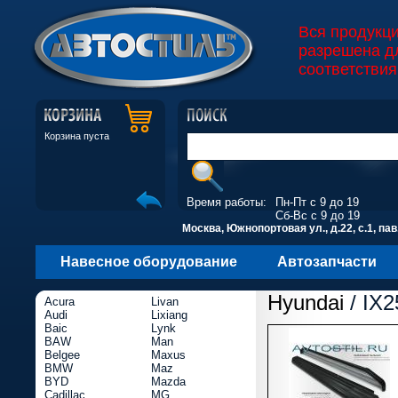
Вся продукц
разрешена д
соответствия
Корзина пуста
Время работы:
Пн-Пт с 9 до 19
Сб-Вс с 9 до 19
Москва, Южнопортовая ул., д.22, с.1, пав
Навесное оборудование
Автозапчасти
Hyundai
/ IX2
Acura
Livan
Audi
Lixiang
Baic
Lynk
BAW
Man
Belgee
Maxus
BMW
Maz
BYD
Mazda
Cadillac
MG