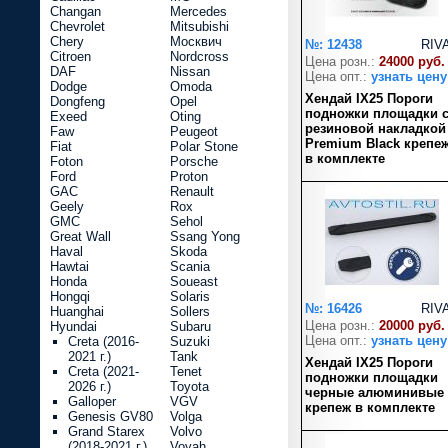
Changan
Mercedes
Chevrolet
Mitsubishi
Chery
Москвич
№: 12438
RIV
Citroen
Nordcross
Цена розн.:
24000 руб.
DAF
Nissan
Цена опт.:
узнать цену
Dodge
Omoda
Хендай IX25 Пороги
Dongfeng
Opel
подножки площадки 
Exeed
Oting
резиновой накладкой
Faw
Peugeot
Premium Black крепе
Fiat
Polar Stone
в комплекте
Foton
Porsche
Ford
Proton
GAC
Renault
Geely
Rox
GMC
Sehol
Great Wall
Ssang Yong
Haval
Skoda
Hawtai
Scania
Honda
Soueast
Hongqi
Solaris
№: 16426
RIV
Huanghai
Sollers
Цена розн.:
20000 руб.
Hyundai
Subaru
Цена опт.:
узнать цену
Creta (2016-
Suzuki
2021 г.)
Tank
Хендай IX25 Пороги
Creta (2021-
Tenet
подножки площадки
2026 г.)
Toyota
черные алюминивые
Galloper
VGV
крепеж в комплекте
Genesis GV80
Volga
Grand Starex
Volvo
(2018-2021 г.)
Voyah