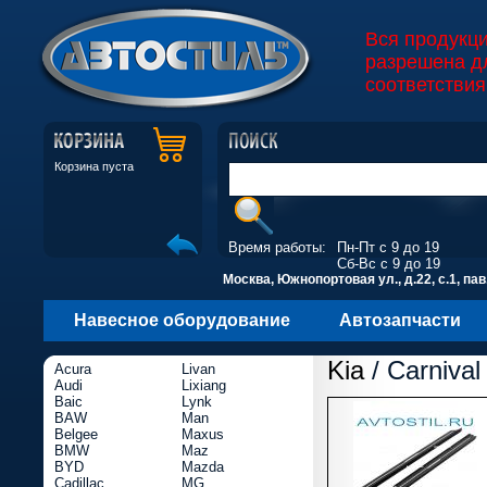
Вся продукц
разрешена д
соответствия
Корзина пуста
Время работы:
Пн-Пт с 9 до 19
Сб-Вс с 9 до 19
Москва, Южнопортовая ул., д.22, с.1, пав
Навесное оборудование
Автозапчасти
Kia
/ Carnival
Acura
Livan
Audi
Lixiang
Baic
Lynk
BAW
Man
Belgee
Maxus
BMW
Maz
BYD
Mazda
Cadillac
MG