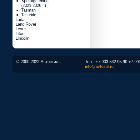
Sportage china
(2021-2026 г.)
Tasman
Telluride
Lada
Land Rover
Lexus
Lifan
Lincoiln
© 2000-2022 Автостиль
Тел.:
+7 903-532-95-90
+7 90
info@avtostil.ru