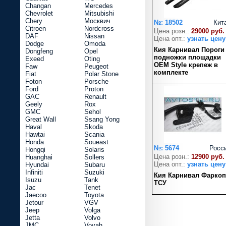
Changan
Mercedes
Chevrolet
Mitsubishi
Chery
Москвич
№: 18502
Кит
Citroen
Nordcross
Цена розн.:
29000 руб.
DAF
Nissan
Цена опт.:
узнать цену
Dodge
Omoda
Кия Карнивал Пороги
Dongfeng
Opel
подножки площадки
Exeed
Oting
OEM Style крепеж в
Faw
Peugeot
комплекте
Fiat
Polar Stone
Foton
Porsche
Ford
Proton
GAC
Renault
Geely
Rox
GMC
Sehol
Great Wall
Ssang Yong
Haval
Skoda
Hawtai
Scania
Honda
Soueast
№: 5674
Росс
Hongqi
Solaris
Цена розн.:
12900 руб.
Huanghai
Sollers
Цена опт.:
узнать цену
Hyundai
Subaru
Infiniti
Suzuki
Кия Карнивал Фаркоп
Isuzu
Tank
ТСУ
Jac
Tenet
Jaecoo
Toyota
Jetour
VGV
Jeep
Volga
Jetta
Volvo
JMC
Voyah