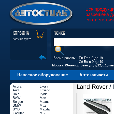
Вся продукц
разрешена д
соответствия
Корзина пуста
Время работы:
Пн-Пт с 9 до 19
Сб-Вс с 9 до 19
Москва, Южнопортовая ул., д.22, с.1, пав
Навесное оборудование
Автозапчасти
Land Rover
/ 
Acura
Livan
Audi
Lixiang
Baic
Lynk
BAW
Man
Belgee
Maxus
BMW
Maz
BYD
Mazda
Cadillac
MG