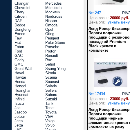
Changan
Mercedes
Chevrolet
Mitsubishi
Chery
Москвич
№: 247
RIV
Citroen
Nordcross
Цена розн.:
26000 руб.
DAF
Nissan
Цена опт.:
узнать цену
Dodge
Omoda
Ленд Ровер Дискавер
Dongfeng
Opel
Пороги подножки
Exeed
Oting
площадки с резиново
Faw
Peugeot
накладкой Premium
Fiat
Polar Stone
Black крепеж в
Foton
Porsche
комплекте
Ford
Proton
GAC
Renault
Geely
Rox
GMC
Sehol
Great Wall
Ssang Yong
Haval
Skoda
Hawtai
Scania
Honda
Soueast
Hongqi
Solaris
Huanghai
Sollers
№: 17434
RIV
Hyundai
Subaru
Цена розн.:
23000 руб.
Infiniti
Suzuki
Цена опт.:
узнать цену
Isuzu
Tank
Jac
Tenet
Ленд Ровер Дискавер
Jaecoo
Toyota
Пороги подножки
Jetour
VGV
площадки черные
Jeep
Volga
алюминивые крепеж 
Jetta
Volvo
комплекте на раму
JMC
Voyah