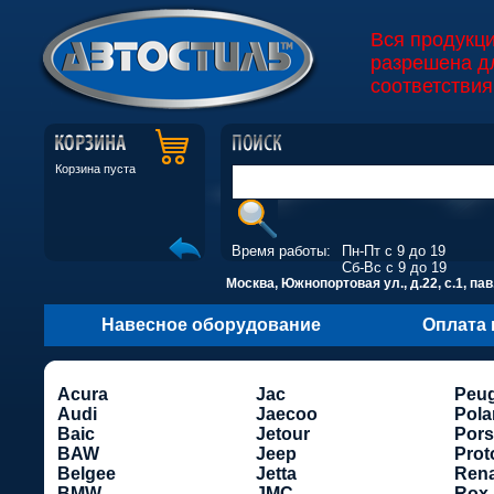
Вся продукц
разрешена д
соответствия
Корзина пуста
Время работы:
Пн-Пт с 9 до 19
Сб-Вс с 9 до 19
Москва, Южнопортовая ул., д.22, с.1, пав
Навесное оборудование
Оплата 
Acura
Jac
Peu
Audi
Jaecoo
Pola
Baic
Jetour
Por
BAW
Jeep
Prot
Belgee
Jetta
Rena
BMW
JMC
Rox