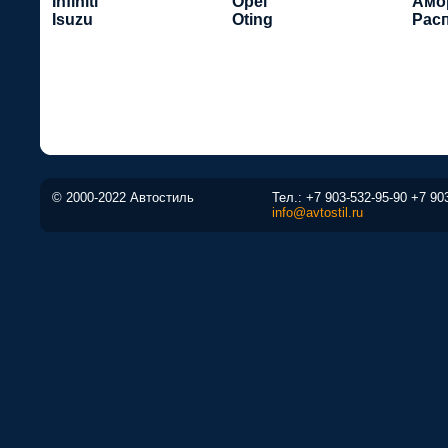
Infiniti
Opel
Амо
Isuzu
Oting
Рас
© 2000-2022 Автостиль
Тел.:
+7 903-532-95-90
+7 90
info@avtostil.ru