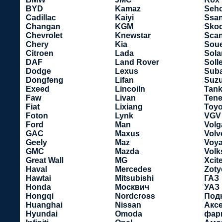
BYD
Kamaz
Seho
Cadillac
Kaiyi
Ssa
Changan
KGM
Sko
Chevrolet
Knewstar
Scan
Chery
Kia
Soue
Citroen
Lada
Sola
DAF
Land Rover
Soll
Dodge
Lexus
Sub
Dongfeng
Lifan
Suzu
Exeed
Lincoiln
Tan
Faw
Livan
Tene
Fiat
Lixiang
Toyo
Foton
Lynk
VGV
Ford
Man
Volg
GAC
Maxus
Volv
Geely
Maz
Voy
GMC
Mazda
Vol
Great Wall
MG
Xcit
Haval
Mercedes
Zoty
Hawtai
Mitsubishi
ГАЗ
Honda
Москвич
УАЗ
Hongqi
Nordcross
Под
Huanghai
Nissan
Акс
Hyundai
Omoda
фар