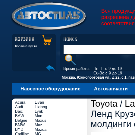
Вся продукц
разрешена д
соответствия
Корзина пуста
Время работы:
Пн-Пт с 9 до 19
Сб-Вс с 9 до 19
Москва, Южнопортовая ул., д.22, с.1, пав
Навесное оборудование
Автозапчасти
Toyota
/
La
Acura
Livan
Audi
Lixiang
Ленд Круз
Baic
Lynk
BAW
Man
Belgee
Maxus
молдинги 
BMW
Maz
BYD
Mazda
Cadillac
MG