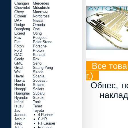
Changan
Mercedes
Chevrolet
Mitsubishi
Chery
Москвич
Citroen
Nordcross
DAF
Nissan
Dodge
Omoda
Dongfeng
Opel
Exeed
Oting
Faw
Peugeot
Fiat
Polar Stone
Foton
Porsche
Ford
Proton
GAC
Renault
Geely
Rox
GMC
Sehol
Все това
Great
Ssang Yong
Wall
Skoda
г.)
Haval
Scania
Hawtai
Soueast
Обвес, т
Honda
Solaris
Hongqi
Sollers
наклад
Huanghai
Subaru
Hyundai
Suzuki
Infiniti
Tank
Isuzu
Tenet
Jac
Toyota
Jaecoo
4-Runner
Jetour
C-HR
Jeep
FJ Cruiser
Jetta
Fortuner