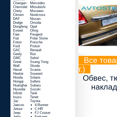
Changan
Mercedes
Chevrolet
Mitsubishi
Chery
Москвич
Citroen
Nordcross
DAF
Nissan
Dodge
Omoda
Dongfeng
Opel
Exeed
Oting
Faw
Peugeot
Fiat
Polar Stone
Foton
Porsche
Ford
Proton
GAC
Renault
Geely
Rox
GMC
Sehol
Все това
Great
Ssang Yong
Wall
Skoda
г.)
Haval
Scania
Hawtai
Soueast
Обвес, т
Honda
Solaris
Hongqi
Sollers
наклад
Huanghai
Subaru
Hyundai
Suzuki
Infiniti
Tank
Isuzu
Tenet
Jac
Toyota
Jaecoo
4-Runner
Jetour
C-HR
Jeep
FJ Cruiser
Jetta
Fortuner