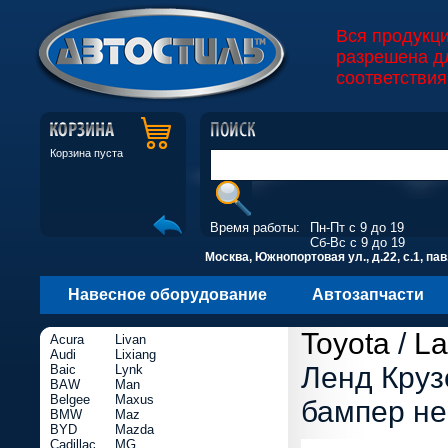
Вся продукц
разрешена д
соответствия
Корзина пуста
Время работы:
Пн-Пт с 9 до 19
Сб-Вс с 9 до 19
Москва, Южнопортовая ул., д.22, с.1, пав
Навесное оборудование
Автозапчасти
Toyota
/
La
Acura
Livan
Audi
Lixiang
Ленд Круз
Baic
Lynk
BAW
Man
Belgee
Maxus
бампер н
BMW
Maz
BYD
Mazda
Cadillac
MG