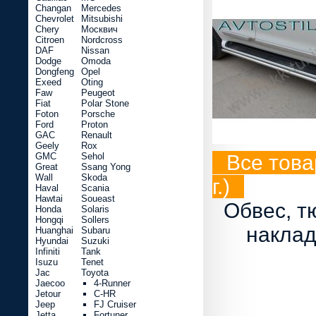
Changan
Mercedes
Chevrolet
Mitsubishi
Chery
Москвич
Citroen
Nordcross
DAF
Nissan
Dodge
Omoda
Dongfeng
Opel
Exeed
Oting
Faw
Peugeot
Fiat
Polar Stone
Foton
Porsche
Ford
Proton
GAC
Renault
Geely
Rox
GMC
Sehol
Все това
Great
Ssang Yong
Wall
Skoda
г.)
Haval
Scania
Hawtai
Soueast
Обвес, т
Honda
Solaris
Hongqi
Sollers
наклад
Huanghai
Subaru
Hyundai
Suzuki
Infiniti
Tank
Isuzu
Tenet
Jac
Toyota
Jaecoo
4-Runner
Jetour
C-HR
Jeep
FJ Cruiser
Jetta
Fortuner