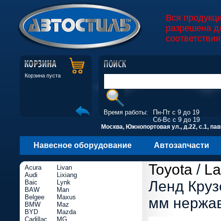
Вся продукц
разрешена д
соответствия
Корзина пуста
Время работы:
Пн-Пт с 9 до 19
Сб-Вс с 9 до 19
Москва, Южнопортовая ул., д.22, с.1, пав
Навесное оборудование
Автозапчасти
Toyota
/
La
Acura
Livan
Audi
Lixiang
Ленд Круз
Baic
Lynk
BAW
Man
Belgee
Maxus
мм нержав
BMW
Maz
BYD
Mazda
Cadillac
MG