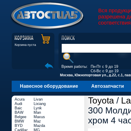
Вся продукц
разрешена д
соответствия
Корзина пуста
Время работы:
Пн-Пт с 9 до 19
Сб-Вс с 9 до 19
Москва, Южнопортовая ул., д.22, с.1, пав
Навесное оборудование
Автозапчасти
Toyota
/
La
Acura
Livan
Audi
Lixiang
300 Молди
Baic
Lynk
BAW
Man
Belgee
Maxus
хром 4 ча
BMW
Maz
BYD
Mazda
Cadillac
MG