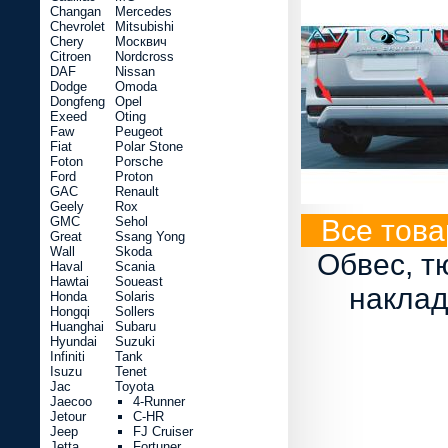
Changan
Mercedes
Chevrolet
Mitsubishi
Chery
Москвич
Citroen
Nordcross
DAF
Nissan
Dodge
Omoda
Dongfeng
Opel
Exeed
Oting
Faw
Peugeot
Fiat
Polar Stone
Foton
Porsche
Ford
Proton
GAC
Renault
Geely
Rox
GMC
Sehol
Все това
Great
Ssang Yong
Wall
Skoda
Обвес, т
Haval
Scania
Hawtai
Soueast
наклад
Honda
Solaris
Hongqi
Sollers
Huanghai
Subaru
Hyundai
Suzuki
Infiniti
Tank
Isuzu
Tenet
Jac
Toyota
Jaecoo
4-Runner
Jetour
C-HR
Jeep
FJ Cruiser
Jetta
Fortuner