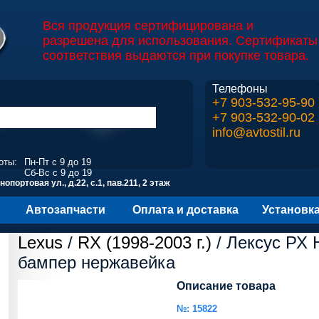
Вся продукция сертифицирована и
разрешена для использования. Сертификаты
соответствия выдаются при покупке товара.
Телефоны
+7 903-532-95-90
+7 903-532-90-02
info@avtostil.ru
оты:
Пн-Пт с 9 до 19
Сб-Вс с 9 до 19
опортовая ул., д.22, с.1, пав.211, 2 этаж
Автозапчасти
Оплата и доставка
Установк
Lexus
/
RX (1998-2003 г.)
/ Лексус РХ 
бампер нержавейка
Описание товара
№: 15822