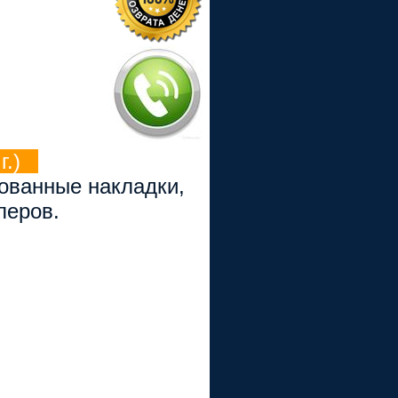
.)
рованные накладки,
перов.