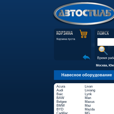
Корзина пуста
Время раб
Москва, Южн
Навесное оборудование
Acura
Livan
Audi
Lixiang
Baic
Lynk
BAW
Man
Belgee
Maxus
BMW
Maz
BYD
Mazda
Cadillac
MG