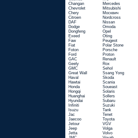
Changan
Mercedes
Chevrolet
Mitsubishi
Chery
Москвич
Citroen
Nordcross
DAF
Nissan
Dodge
Omoda
Dongfeng
Opel
Exeed
Oting
Faw
Peugeot
Fiat
Polar Stone
Foton
Porsche
Ford
Proton
GAC
Renault
Geely
Rox
GMC
Sehol
Great Wall
Ssang Yong
Haval
Skoda
Hawtai
Scania
Honda
Soueast
Hongqi
Solaris
Huanghai
Sollers
Hyundai
Subaru
Infiniti
Suzuki
Isuzu
Tank
Jac
Tenet
Jaecoo
Toyota
Jetour
VGV
Jeep
Volga
Jetta
Volvo
JMC
Voyah