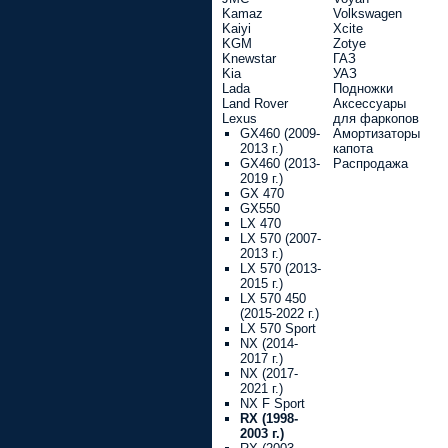
Kamaz
Volkswagen
Kaiyi
Xcite
KGM
Zotye
Knewstar
ГАЗ
Kia
УАЗ
Lada
Подножки
Land Rover
Аксессуары
Lexus
для фаркопов
GX460 (2009-
Амортизаторы
2013 г.)
капота
GX460 (2013-
Распродажа
2019 г.)
GX 470
GX550
LX 470
LX 570 (2007-
2013 г.)
LX 570 (2013-
2015 г.)
LX 570 450
(2015-2022 г.)
LX 570 Sport
NX (2014-
2017 г.)
NX (2017-
2021 г.)
NX F Sport
RX (1998-
2003 г.)