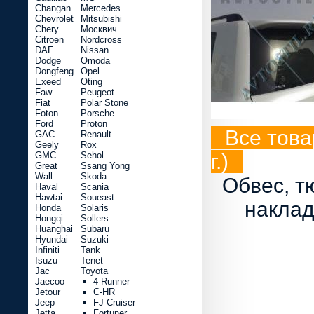
Changan
Mercedes
Chevrolet
Mitsubishi
Chery
Москвич
Citroen
Nordcross
DAF
Nissan
Dodge
Omoda
Dongfeng
Opel
Exeed
Oting
Faw
Peugeot
Fiat
Polar Stone
Foton
Porsche
Ford
Proton
Все това
GAC
Renault
Geely
Rox
GMC
Sehol
г.)
Great
Ssang Yong
Wall
Skoda
Обвес, т
Haval
Scania
Hawtai
Soueast
наклад
Honda
Solaris
Hongqi
Sollers
Huanghai
Subaru
Hyundai
Suzuki
Infiniti
Tank
Isuzu
Tenet
Jac
Toyota
Jaecoo
4-Runner
Jetour
C-HR
Jeep
FJ Cruiser
Jetta
Fortuner