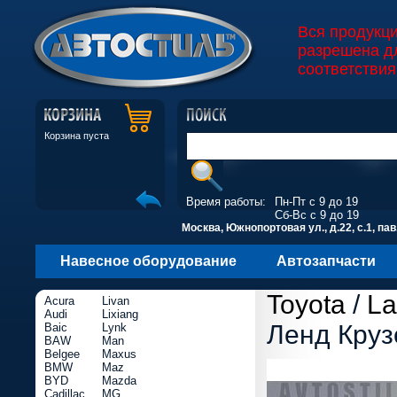
Вся продукц
разрешена д
соответствия
Корзина пуста
Время работы:
Пн-Пт с 9 до 19
Сб-Вс с 9 до 19
Москва, Южнопортовая ул., д.22, с.1, пав
Навесное оборудование
Автозапчасти
Toyota
/
La
Acura
Livan
Audi
Lixiang
Ленд Круз
Baic
Lynk
BAW
Man
Belgee
Maxus
BMW
Maz
BYD
Mazda
Cadillac
MG