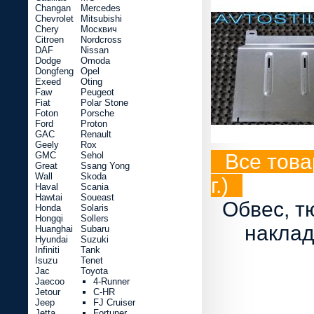
Changan
Mercedes
Chevrolet
Mitsubishi
Chery
Москвич
Citroen
Nordcross
DAF
Nissan
Dodge
Omoda
Dongfeng
Opel
Exeed
Oting
Faw
Peugeot
Fiat
Polar Stone
Foton
Porsche
Ford
Proton
GAC
Renault
Geely
Rox
GMC
Sehol
Все това
Great
Ssang Yong
Wall
Skoda
г.)
Haval
Scania
Hawtai
Soueast
Обвес, т
Honda
Solaris
Hongqi
Sollers
наклад
Huanghai
Subaru
Hyundai
Suzuki
Infiniti
Tank
Isuzu
Tenet
Jac
Toyota
Jaecoo
4-Runner
Jetour
C-HR
Jeep
FJ Cruiser
Jetta
Fortuner