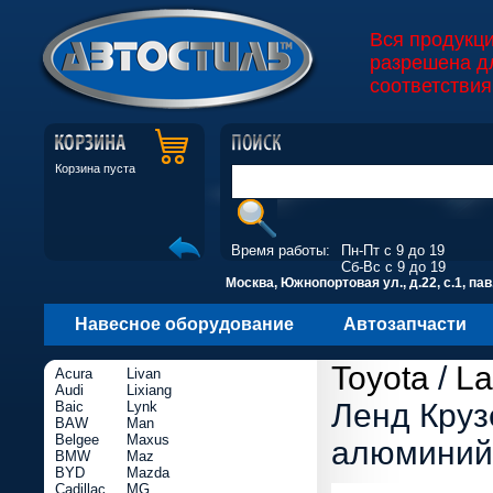
Вся продукц
разрешена д
соответствия
Корзина пуста
Время работы:
Пн-Пт с 9 до 19
Сб-Вс с 9 до 19
Москва, Южнопортовая ул., д.22, с.1, пав
Навесное оборудование
Автозапчасти
Toyota
/
La
Acura
Livan
Audi
Lixiang
Ленд Круз
Baic
Lynk
BAW
Man
Belgee
Maxus
алюминий
BMW
Maz
BYD
Mazda
Cadillac
MG