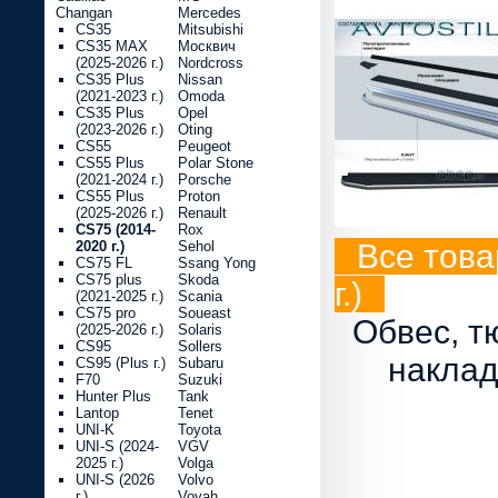
Changan
Mercedes
CS35
Mitsubishi
CS35 MAX
Москвич
(2025-2026 г.)
Nordcross
CS35 Plus
Nissan
(2021-2023 г.)
Omoda
CS35 Plus
Opel
(2023-2026 г.)
Oting
CS55
Peugeot
CS55 Plus
Polar Stone
(2021-2024 г.)
Porsche
CS55 Plus
Proton
(2025-2026 г.)
Renault
CS75 (2014-
Rox
2020 г.)
Sehol
Все това
CS75 FL
Ssang Yong
CS75 plus
Skoda
г.)
(2021-2025 г.)
Scania
CS75 pro
Soueast
Обвес, т
(2025-2026 г.)
Solaris
CS95
Sollers
наклад
CS95 (Plus г.)
Subaru
F70
Suzuki
Hunter Plus
Tank
Lantop
Tenet
UNI-K
Toyota
UNI-S (2024-
VGV
2025 г.)
Volga
UNI-S (2026
Volvo
г.)
Voyah