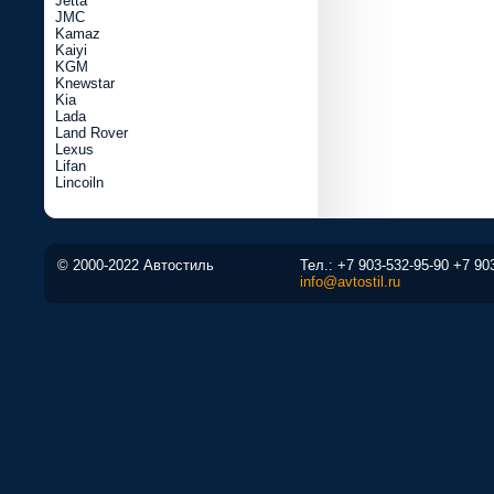
Jetta
JMC
Kamaz
Kaiyi
KGM
Knewstar
Kia
Lada
Land Rover
Lexus
Lifan
Lincoiln
© 2000-2022 Автостиль
Тел.:
+7 903-532-95-90
+7 90
info@avtostil.ru