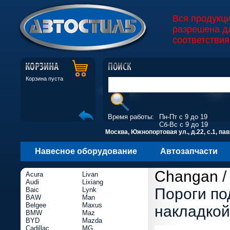
Вся продукц
разрешена д
соответствия
Корзина пуста
Время работы:
Пн-Пт с 9 до 19
Сб-Вс с 9 до 19
Москва, Южнопортовая ул., д.22, с.1, пав
Навесное оборудование
Автозапчасти
Changan
Acura
Livan
Audi
Lixiang
Пороги по
Baic
Lynk
BAW
Man
Belgee
Maxus
накладкой
BMW
Maz
BYD
Mazda
Cadillac
MG