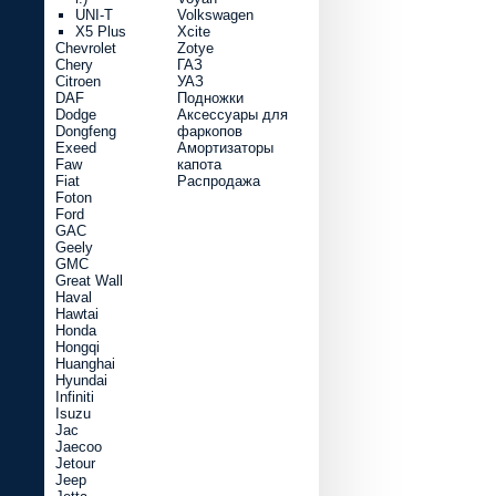
UNI-T
Volkswagen
X5 Plus
Xcite
Chevrolet
Zotye
Chery
ГАЗ
Citroen
УАЗ
DAF
Подножки
Dodge
Аксессуары для
Dongfeng
фаркопов
Exeed
Амортизаторы
Faw
капота
Fiat
Распродажа
Foton
Ford
GAC
Geely
GMC
Great Wall
Haval
Hawtai
Honda
Hongqi
Huanghai
Hyundai
Infiniti
Isuzu
Jac
Jaecoo
Jetour
Jeep