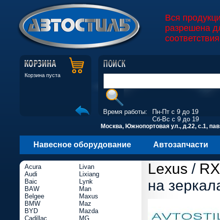
Вся продукц
разрешена д
соответствия
Корзина пуста
Время работы:
Пн-Пт с 9 до 19
Сб-Вс с 9 до 19
Москва, Южнопортовая ул., д.22, с.1, пав
Навесное оборудование
Автозапчасти
Lexus
/
RX
Acura
Livan
Audi
Lixiang
на зеркал
Baic
Lynk
BAW
Man
Belgee
Maxus
BMW
Maz
BYD
Mazda
Cadillac
MG