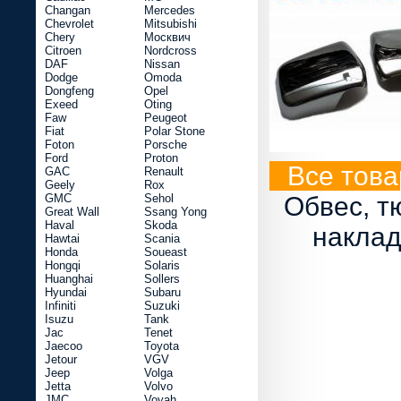
Changan
Mercedes
Chevrolet
Mitsubishi
Chery
Москвич
Citroen
Nordcross
DAF
Nissan
Dodge
Omoda
Dongfeng
Opel
Exeed
Oting
Faw
Peugeot
Fiat
Polar Stone
Foton
Porsche
Ford
Proton
Все това
GAC
Renault
Geely
Rox
GMC
Sehol
Обвес, т
Great Wall
Ssang Yong
Haval
Skoda
наклад
Hawtai
Scania
Honda
Soueast
Hongqi
Solaris
Huanghai
Sollers
Hyundai
Subaru
Infiniti
Suzuki
Isuzu
Tank
Jac
Tenet
Jaecoo
Toyota
Jetour
VGV
Jeep
Volga
Jetta
Volvo
JMC
Voyah