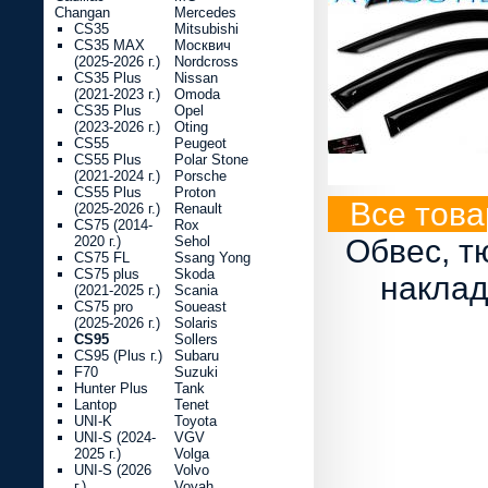
Changan
Mercedes
CS35
Mitsubishi
CS35 MAX
Москвич
(2025-2026 г.)
Nordcross
CS35 Plus
Nissan
(2021-2023 г.)
Omoda
CS35 Plus
Opel
(2023-2026 г.)
Oting
CS55
Peugeot
CS55 Plus
Polar Stone
(2021-2024 г.)
Porsche
CS55 Plus
Proton
Все тов
(2025-2026 г.)
Renault
CS75 (2014-
Rox
2020 г.)
Sehol
Обвес, т
CS75 FL
Ssang Yong
CS75 plus
Skoda
наклад
(2021-2025 г.)
Scania
CS75 pro
Soueast
(2025-2026 г.)
Solaris
CS95
Sollers
CS95 (Plus г.)
Subaru
F70
Suzuki
Hunter Plus
Tank
Lantop
Tenet
UNI-K
Toyota
UNI-S (2024-
VGV
2025 г.)
Volga
UNI-S (2026
Volvo
г.)
Voyah