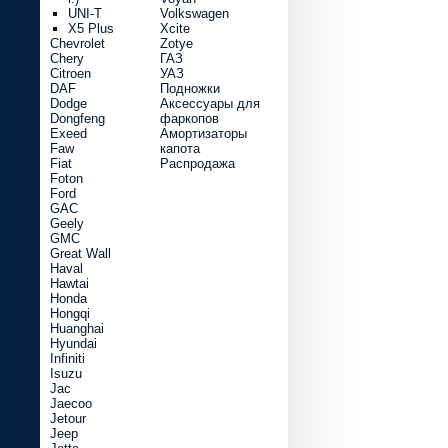
UNI-T
Volkswagen
X5 Plus
Xcite
Chevrolet
Zotye
Chery
ГАЗ
Citroen
УАЗ
DAF
Подножки
Dodge
Аксессуары для
Dongfeng
фаркопов
Exeed
Амортизаторы
Faw
капота
Fiat
Распродажа
Foton
Ford
GAC
Geely
GMC
Great Wall
Haval
Hawtai
Honda
Hongqi
Huanghai
Hyundai
Infiniti
Isuzu
Jac
Jaecoo
Jetour
Jeep