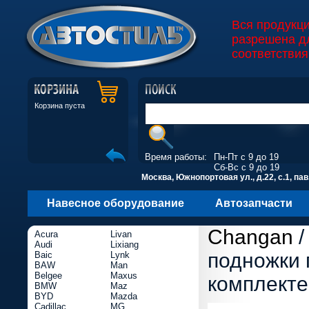
Вся продукц
разрешена д
соответствия
Корзина пуста
Время работы:
Пн-Пт с 9 до 19
Сб-Вс с 9 до 19
Москва, Южнопортовая ул., д.22, с.1, пав
Навесное оборудование
Автозапчасти
Changan
Acura
Livan
Audi
Lixiang
подножки
Baic
Lynk
BAW
Man
Belgee
Maxus
комплекте
BMW
Maz
BYD
Mazda
Cadillac
MG