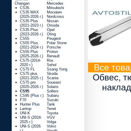
Changan
Mercedes
CS35
Mitsubishi
CS35 MAX
Москвич
(2025-2026 г.)
Nordcross
CS35 Plus
Nissan
(2021-2023 г.)
Omoda
CS35 Plus
Opel
(2023-2026 г.)
Oting
CS55
Peugeot
CS55 Plus
Polar Stone
(2021-2024 г.)
Porsche
CS55 Plus
Proton
(2025-2026 г.)
Renault
CS75 (2014-
Rox
2020 г.)
Sehol
Все тов
CS75 FL
Ssang Yong
CS75 plus
Skoda
Обвес, т
(2021-2025 г.)
Scania
CS75 pro
Soueast
наклад
(2025-2026 г.)
Solaris
CS95
Sollers
CS95 (Plus г.)
Subaru
F70
Suzuki
Hunter Plus
Tank
Lantop
Tenet
UNI-K
Toyota
UNI-S (2024-
VGV
2025 г.)
Volga
UNI-S (2026
Volvo
г.)
Voyah