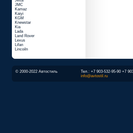
Jetta
JMC
Kamaz
Kaiyi
KGM
Knewstar
Kia
Lada
Land Rover
Lexus
Lifan
Lincoiln
© 2000-2022 Автостиль
Тел.:
+7 903-532-95-90
+7 90
info@avtostil.ru