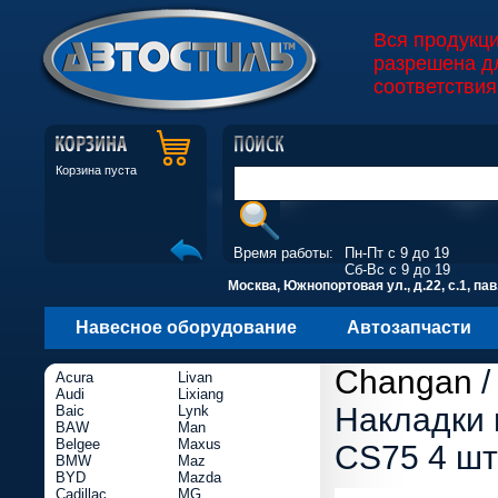
Вся продукц
разрешена д
соответствия
Корзина пуста
Время работы:
Пн-Пт с 9 до 19
Сб-Вс с 9 до 19
Москва, Южнопортовая ул., д.22, с.1, пав
Навесное оборудование
Автозапчасти
Changan
Acura
Livan
Audi
Lixiang
Накладки 
Baic
Lynk
BAW
Man
Belgee
Maxus
CS75 4 шт
BMW
Maz
BYD
Mazda
Cadillac
MG