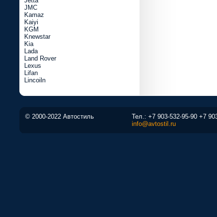
Jetta
JMC
Kamaz
Kaiyi
KGM
Knewstar
Kia
Lada
Land Rover
Lexus
Lifan
Lincoiln
© 2000-2022 Автостиль
Тел.:
+7 903-532-95-90
+7 90
info@avtostil.ru