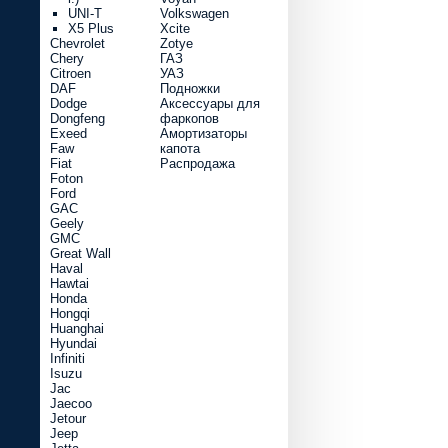
UNI-T
Volkswagen
X5 Plus
Xcite
Chevrolet
Zotye
Chery
ГАЗ
Citroen
УАЗ
DAF
Подножки
Dodge
Аксессуары для
Dongfeng
фаркопов
Exeed
Амортизаторы
Faw
капота
Fiat
Распродажа
Foton
Ford
GAC
Geely
GMC
Great Wall
Haval
Hawtai
Honda
Hongqi
Huanghai
Hyundai
Infiniti
Isuzu
Jac
Jaecoo
Jetour
Jeep