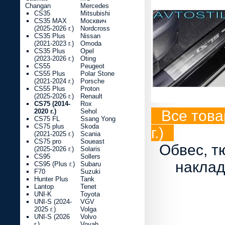
Changan
Mercedes
CS35
Mitsubishi
CS35 MAX
Москвич
(2025-2026 г.)
Nordcross
CS35 Plus
Nissan
(2021-2023 г.)
Omoda
CS35 Plus
Opel
(2023-2026 г.)
Oting
CS55
Peugeot
CS55 Plus
Polar Stone
(2021-2024 г.)
Porsche
CS55 Plus
Proton
(2025-2026 г.)
Renault
CS75 (2014-
Rox
2020 г.)
Sehol
Все това
CS75 FL
Ssang Yong
CS75 plus
Skoda
г.)
(2021-2025 г.)
Scania
CS75 pro
Soueast
Обвес, т
(2025-2026 г.)
Solaris
CS95
Sollers
наклад
CS95 (Plus г.)
Subaru
F70
Suzuki
Hunter Plus
Tank
Lantop
Tenet
UNI-K
Toyota
UNI-S (2024-
VGV
2025 г.)
Volga
UNI-S (2026
Volvo
г.)
Voyah