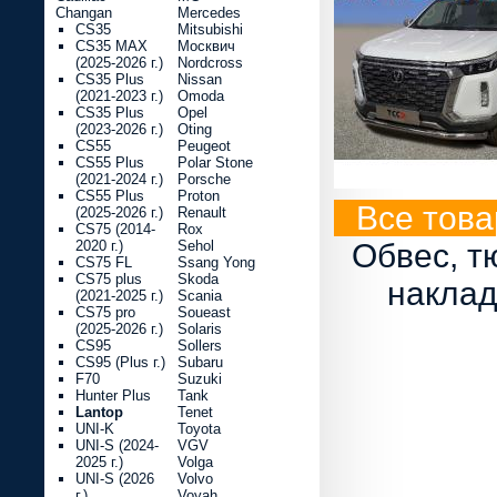
Changan
Mercedes
CS35
Mitsubishi
CS35 MAX
Москвич
(2025-2026 г.)
Nordcross
CS35 Plus
Nissan
(2021-2023 г.)
Omoda
CS35 Plus
Opel
(2023-2026 г.)
Oting
CS55
Peugeot
CS55 Plus
Polar Stone
(2021-2024 г.)
Porsche
CS55 Plus
Proton
Все това
(2025-2026 г.)
Renault
CS75 (2014-
Rox
2020 г.)
Sehol
Обвес, т
CS75 FL
Ssang Yong
CS75 plus
Skoda
наклад
(2021-2025 г.)
Scania
CS75 pro
Soueast
(2025-2026 г.)
Solaris
CS95
Sollers
CS95 (Plus г.)
Subaru
F70
Suzuki
Hunter Plus
Tank
Lantop
Tenet
UNI-K
Toyota
UNI-S (2024-
VGV
2025 г.)
Volga
UNI-S (2026
Volvo
г.)
Voyah