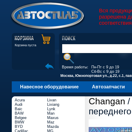
Вся продукц
разрешена д
соответствия
Корзина пуста
Время работы:
Пн-Пт с 9 до 19
Сб-Вс с 9 до 19
Москва, Южнопортовая ул., д.22, с.1, пав
Навесное оборудование
Автозапчасти
Changan
Acura
Livan
Audi
Lixiang
переднего
Baic
Lynk
BAW
Man
Belgee
Maxus
BMW
Maz
BYD
Mazda
Cadillac
MG