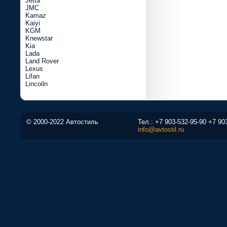
Jetta
JMC
Kamaz
Kaiyi
KGM
Knewstar
Kia
Lada
Land Rover
Lexus
Lifan
Lincoiln
© 2000-2022 Автостиль
Тел.:
+7 903-532-95-90
+7 90
info@avtostil.ru