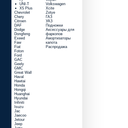
UNI-T
Volkswagen
X5 Plus
Xcite
Chevrolet
Zotye
Chery
ГАЗ
Citroen
УАЗ
DAF
Подножки
Dodge
Аксессуары для
Dongfeng
фаркопов
Exeed
Амортизаторы
Faw
капота
Fiat
Распродажа
Foton
Ford
GAC
Geely
GMC
Great Wall
Haval
Hawtai
Honda
Hongqi
Huanghai
Hyundai
Infiniti
Isuzu
Jac
Jaecoo
Jetour
Jeep