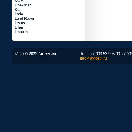
KGM
Knewstar
Kia
Lada
Land Rover
Lexus
Lifan
Lincoiln
© 2000-2022 Автостиль
Тел.:
+7 903-532-95-90
+7 90
info@avtostil.ru