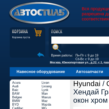
Вся продукц
разрешена д
соответствия
Корзина пуста
Время работы:
Пн-Пт с 9 до 19
Сб-Вс с 9 до 19
Москва, Южнопортовая ул., д.22, с.1, пав
Навесное оборудование
Автозапчасти
Hyundai
/
Acura
Livan
Audi
Lixiang
Хендай Гр
Baic
Lynk
BAW
Man
Belgee
Maxus
окон хром
BMW
Maz
BYD
Mazda
Cadillac
MG