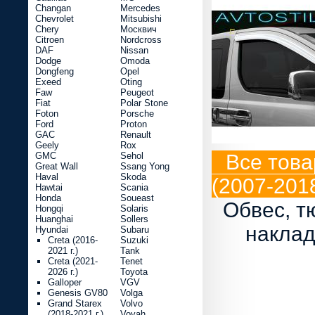
Changan
Mercedes
Chevrolet
Mitsubishi
Chery
Москвич
Citroen
Nordcross
DAF
Nissan
Dodge
Omoda
Dongfeng
Opel
Exeed
Oting
Faw
Peugeot
Fiat
Polar Stone
Foton
Porsche
Ford
Proton
GAC
Renault
Geely
Rox
GMC
Sehol
Все това
Great Wall
Ssang Yong
Haval
Skoda
(2007-2018
Hawtai
Scania
Honda
Soueast
Обвес, т
Hongqi
Solaris
Huanghai
Sollers
наклад
Hyundai
Subaru
Creta (2016-
Suzuki
2021 г.)
Tank
Creta (2021-
Tenet
2026 г.)
Toyota
Galloper
VGV
Genesis GV80
Volga
Grand Starex
Volvo
(2018-2021 г.)
Voyah