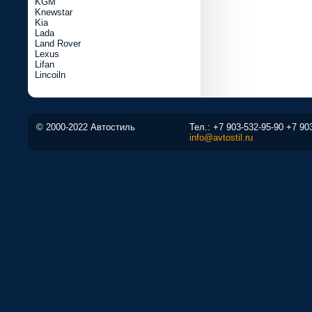
KGM
Knewstar
Kia
Lada
Land Rover
Lexus
Lifan
Lincoiln
© 2000-2022 Автостиль
Тел.:
+7 903-532-95-90
+7 90
info@avtostil.ru