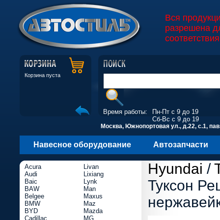
Вся продукц
разрешена д
соответствия
Корзина пуста
Время работы:
Пн-Пт с 9 до 19
Сб-Вс с 9 до 19
Москва, Южнопортовая ул., д.22, с.1, пав
Навесное оборудование
Автозапчасти
Hyundai
/
Acura
Livan
Audi
Lixiang
Туксон Ре
Baic
Lynk
BAW
Man
Belgee
Maxus
нержавей
BMW
Maz
BYD
Mazda
Cadillac
MG