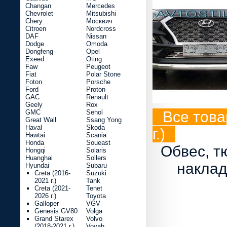
Changan
Mercedes
Chevrolet
Mitsubishi
Chery
Москвич
Citroen
Nordcross
DAF
Nissan
Dodge
Omoda
Dongfeng
Opel
Exeed
Oting
Faw
Peugeot
Fiat
Polar Stone
Foton
Porsche
Ford
Proton
GAC
Renault
Geely
Rox
GMC
Sehol
Все това
Great Wall
Ssang Yong
Haval
Skoda
г.)
Hawtai
Scania
Honda
Soueast
Обвес, т
Hongqi
Solaris
Huanghai
Sollers
наклад
Hyundai
Subaru
Creta (2016-
Suzuki
2021 г.)
Tank
Creta (2021-
Tenet
2026 г.)
Toyota
Galloper
VGV
Genesis GV80
Volga
Grand Starex
Volvo
(2018-2021 г.)
Voyah