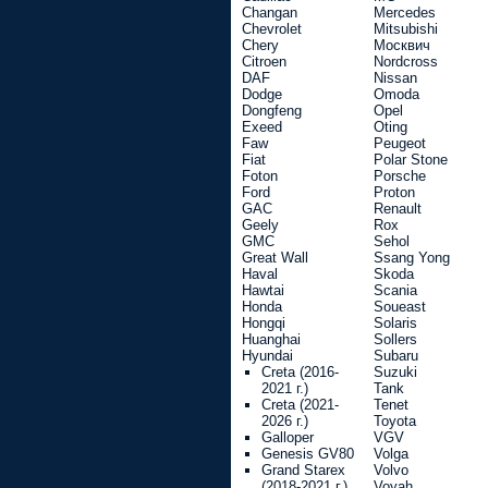
Changan
Mercedes
Chevrolet
Mitsubishi
Chery
Москвич
Citroen
Nordcross
DAF
Nissan
Dodge
Omoda
Dongfeng
Opel
Exeed
Oting
Faw
Peugeot
Fiat
Polar Stone
Foton
Porsche
Ford
Proton
GAC
Renault
Geely
Rox
GMC
Sehol
Great Wall
Ssang Yong
Haval
Skoda
Hawtai
Scania
Honda
Soueast
Hongqi
Solaris
Huanghai
Sollers
Hyundai
Subaru
Creta (2016-
Suzuki
2021 г.)
Tank
Creta (2021-
Tenet
2026 г.)
Toyota
Galloper
VGV
Genesis GV80
Volga
Grand Starex
Volvo
(2018-2021 г.)
Voyah