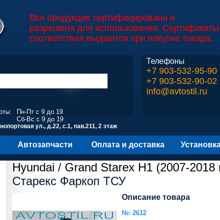
Вся продукция сертифицирована и
разрешена для использования. Сертификаты
соответствия выдаются при покупке товара.
Телефоны
+7 903-532-95-90
+7 903-532-90-02
info@avtostil.ru
оты:
Пн-Пт с 9 до 19
Сб-Вс с 9 до 19
опортовая ул., д.22, с.1, пав.211, 2 этаж
Автозапчасти
Оплата и доставка
Установк
Hyundai
/
Grand Starex H1 (2007-2018 г
Старекс Фаркоп ТСУ
Описание товара
№: 2612