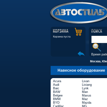
Корзина пуста
Время раб
Москва, Южн
Навесное оборудование
Acura
Livan
Audi
Lixiang
Baic
Lynk
BAW
Man
Belgee
Maxus
BMW
Maz
BYD
Mazda
Cadillac
MG