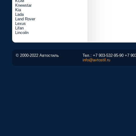
KGM
Knewstar
Kia
Lada
Land Rover
Lexus
Lifan
Lincoiln
© 2000-2022 Автостиль
Тел.:
+7 903-532-95-90
+7 90
info@avtostil.ru