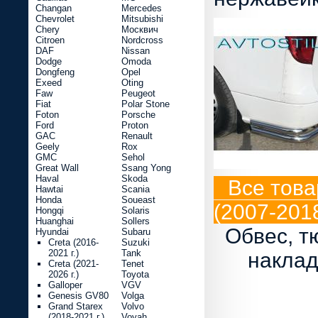
Changan
Mercedes
Chevrolet
Mitsubishi
Chery
Москвич
Citroen
Nordcross
DAF
Nissan
Dodge
Omoda
Dongfeng
Opel
Exeed
Oting
Faw
Peugeot
Fiat
Polar Stone
Foton
Porsche
Ford
Proton
GAC
Renault
Geely
Rox
GMC
Sehol
Great Wall
Ssang Yong
Haval
Skoda
Все това
Hawtai
Scania
Honda
Soueast
(2007-2018
Hongqi
Solaris
Huanghai
Sollers
Обвес, т
Hyundai
Subaru
Creta (2016-
Suzuki
2021 г.)
Tank
наклад
Creta (2021-
Tenet
2026 г.)
Toyota
Galloper
VGV
Genesis GV80
Volga
Grand Starex
Volvo
(2018-2021 г.)
Voyah