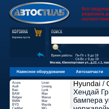
Вся продукц
разрешена д
соответствия
Корзина пуста
Время работы:
Пн-Пт с 9 до 19
Сб-Вс с 9 до 19
Москва, Южнопортовая ул., д.22, с.1, пав
Навесное оборудование
Автозапчасти
Hyundai
/
Acura
Livan
Audi
Lixiang
Хендай Гр
Baic
Lynk
BAW
Man
Belgee
Maxus
бампера у
BMW
Maz
BYD
Mazda
нержавей
Cadillac
MG