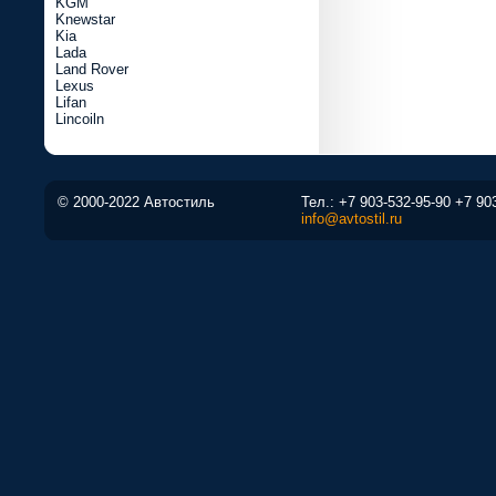
KGM
Knewstar
Kia
Lada
Land Rover
Lexus
Lifan
Lincoiln
© 2000-2022 Автостиль
Тел.:
+7 903-532-95-90
+7 90
info@avtostil.ru