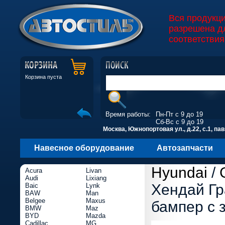
Вся продукц
разрешена д
соответствия
Корзина пуста
Время работы:
Пн-Пт с 9 до 19
Сб-Вс с 9 до 19
Москва, Южнопортовая ул., д.22, с.1, пав
Навесное оборудование
Автозапчасти
Hyundai
/
Acura
Livan
Audi
Lixiang
Хендай Гр
Baic
Lynk
BAW
Man
Belgee
Maxus
бампер с 
BMW
Maz
BYD
Mazda
Cadillac
MG