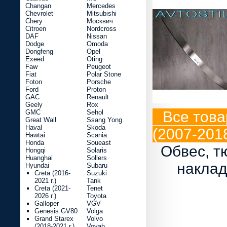
Changan
Mercedes
Chevrolet
Mitsubishi
Chery
Москвич
Citroen
Nordcross
DAF
Nissan
Dodge
Omoda
Dongfeng
Opel
Exeed
Oting
Faw
Peugeot
Fiat
Polar Stone
Foton
Porsche
Ford
Proton
GAC
Renault
Geely
Rox
GMC
Sehol
Все това
Great Wall
Ssang Yong
Haval
Skoda
(2007-2018
Hawtai
Scania
Honda
Soueast
Обвес, т
Hongqi
Solaris
Huanghai
Sollers
наклад
Hyundai
Subaru
Creta (2016-
Suzuki
2021 г.)
Tank
Creta (2021-
Tenet
2026 г.)
Toyota
Galloper
VGV
Genesis GV80
Volga
Grand Starex
Volvo
(2018-2021 г.)
Voyah