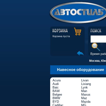
Корзина пуста
Время раб
Москва, Южн
Навесное оборудование
Acura
Livan
Audi
Lixiang
Baic
Lynk
BAW
Man
Belgee
Maxus
BMW
Maz
BYD
Mazda
Cadillac
MG