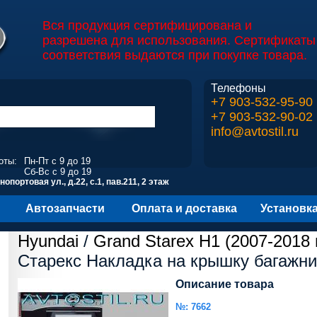
Вся продукция сертифицирована и
разрешена для использования. Сертификаты
соответствия выдаются при покупке товара.
Телефоны
+7 903-532-95-90
+7 903-532-90-02
info@avtostil.ru
оты:
Пн-Пт с 9 до 19
Сб-Вс с 9 до 19
опортовая ул., д.22, с.1, пав.211, 2 этаж
Автозапчасти
Оплата и доставка
Установк
Hyundai
/
Grand Starex H1 (2007-2018 г
Старекс Накладка на крышку багажни
Описание товара
№: 7662