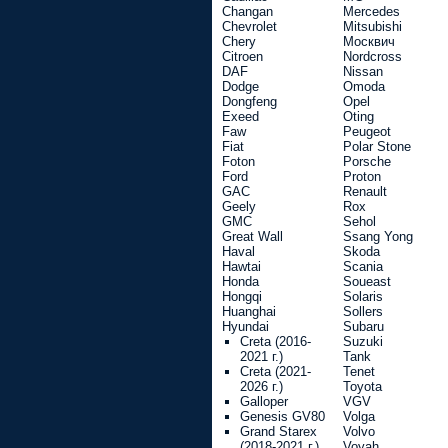
Changan
Mercedes
Chevrolet
Mitsubishi
Chery
Москвич
Citroen
Nordcross
DAF
Nissan
Dodge
Omoda
Dongfeng
Opel
Exeed
Oting
Faw
Peugeot
Fiat
Polar Stone
Foton
Porsche
Ford
Proton
GAC
Renault
Geely
Rox
GMC
Sehol
Great Wall
Ssang Yong
Haval
Skoda
Hawtai
Scania
Honda
Soueast
Hongqi
Solaris
Huanghai
Sollers
Hyundai
Subaru
Creta (2016-
Suzuki
2021 г.)
Tank
Creta (2021-
Tenet
2026 г.)
Toyota
Galloper
VGV
Genesis GV80
Volga
Grand Starex
Volvo
(2018-2021 г.)
Voyah