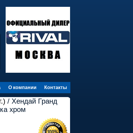
а
О компании
Контакты
.)
/ Хендай Гранд
ка хром