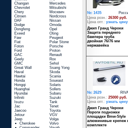
Changan
Mercedes
Chevrolet
Mitsubishi
Chery
Москвич
№: 1435
Росс
Citroen
Nordcross
Цена розн.:
26300 руб.
DAF
Nissan
Цена опт.:
узнать цену
Dodge
Omoda
Джип Гранд Чероки
Dongfeng
Opel
Защита переднего
Exeed
Oting
бампера труба
Faw
Peugeot
двойная 76/76 мм
Fiat
Polar Stone
нержавейка
Foton
Porsche
Ford
Proton
GAC
Renault
Geely
Rox
GMC
Sehol
Great Wall
Ssang Yong
Haval
Skoda
Hawtai
Scania
Honda
Soueast
Hongqi
Solaris
Huanghai
Sollers
№: 2629
RIV
Hyundai
Subaru
Цена розн.:
25000 руб.
Infiniti
Suzuki
Цена опт.:
узнать цену
Isuzu
Tank
Jac
Tenet
Джип Гранд Чероки
Jaecoo
Toyota
Пороги подножки
Jetour
VGV
площадки Bmw-Style
Jeep
Volga
алюминивые крепеж 
Cherokee
Volvo
комплекте
Commander
Voyah