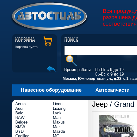
Вся продукц
разрешена д
соответствия
Корзина пуста
Время работы:
Пн-Пт с 9 до 19
Сб-Вс с 9 до 19
Москва, Южнопортовая ул., д.22, с.1, пав
Навесное оборудование
Автозапчасти
Jeep
/ Grand 
Acura
Livan
Audi
Lixiang
Baic
Lynk
BAW
Man
Belgee
Maxus
BMW
Maz
BYD
Mazda
Cadillac
MG