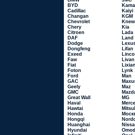
BYD
Kama
Cadillac
Kaiyi
Changan
KGM
Chevrolet
Knew
Chery
Kia
Citroen
Lada
DAF
Land
Dodge
Lexu
Dongfeng
Lifan
Exeed
Linco
Faw
Livan
Fiat
Lixia
Foton
Lynk
Ford
Man
GAC
Maxu
Geely
Maz
GMC
Mazd
Great Wall
MG
Haval
Merc
Hawtai
Mitsu
Honda
Моск
Hongqi
Nord
Huanghai
Niss
Hyundai
Omod