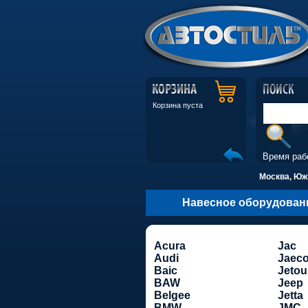
Корзина пуста
Время раб
Москва, Южн
Навесное оборудован
Acura
Jac
Audi
Jaec
Baic
Jetou
BAW
Jeep
Belgee
Jetta
BMW
JMC