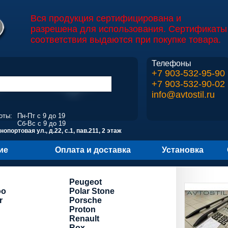
Вся продукция сертифицирована и
разрешена для использования. Сертификаты
соответствия выдаются при покупке товара.
Телефоны
+7 903-532-95-90
+7 903-532-90-02
info@avtostil.ru
оты:
Пн-Пт с 9 до 19
Сб-Вс с 9 до 19
опортовая ул., д.22, с.1, пав.211, 2 этаж
ие
Оплата и доставка
Установка
Peugeot
oo
Polar Stone
r
Porsche
Proton
Renault
Rox