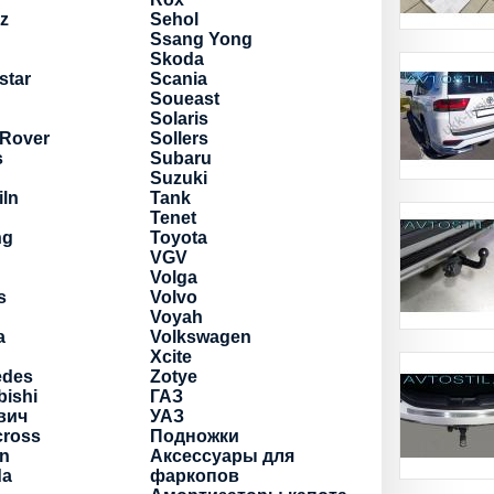
z
Sehol
Ssang Yong
Skoda
star
Scania
Soueast
Solaris
 Rover
Sollers
s
Subaru
Suzuki
iln
Tank
Tenet
ng
Toyota
VGV
Volga
s
Volvo
Voyah
a
Volkswagen
Xcite
edes
Zotye
bishi
ГАЗ
вич
УАЗ
cross
Подножки
an
Аксессуары для
a
фаркопов