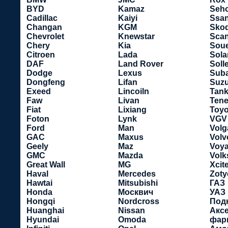
BYD
Kamaz
Seho
Cadillac
Kaiyi
Ssa
Changan
KGM
Sko
Chevrolet
Knewstar
Scan
Chery
Kia
Soue
Citroen
Lada
Sola
DAF
Land Rover
Soll
Dodge
Lexus
Sub
Dongfeng
Lifan
Suzu
Exeed
Lincoiln
Tan
Faw
Livan
Tene
Fiat
Lixiang
Toyo
Foton
Lynk
VGV
Ford
Man
Volg
GAC
Maxus
Volv
Geely
Maz
Voy
GMC
Mazda
Vol
Great Wall
MG
Xcit
Haval
Mercedes
Zoty
Hawtai
Mitsubishi
ГАЗ
Honda
Москвич
УАЗ
Hongqi
Nordcross
Под
Huanghai
Nissan
Акс
Hyundai
Omoda
фар