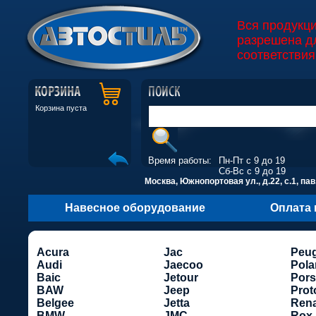
Вся продукц
разрешена д
соответствия
Корзина пуста
Время работы:
Пн-Пт с 9 до 19
Сб-Вс с 9 до 19
Москва, Южнопортовая ул., д.22, с.1, пав
Навесное оборудование
Оплата 
Acura
Jac
Peu
Audi
Jaecoo
Pola
Baic
Jetour
Por
BAW
Jeep
Prot
Belgee
Jetta
Rena
BMW
JMC
Rox