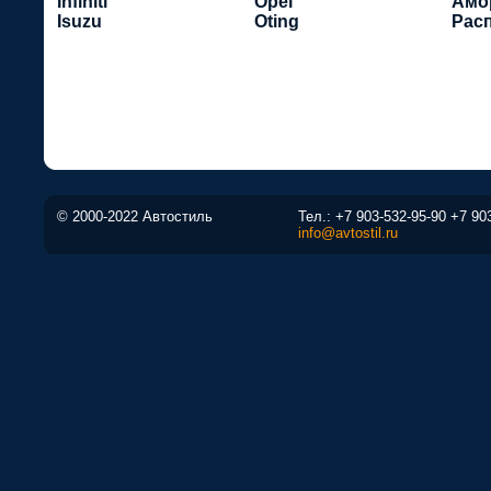
Infiniti
Opel
Амо
Isuzu
Oting
Рас
© 2000-2022 Автостиль
Тел.:
+7 903-532-95-90
+7 90
info@avtostil.ru