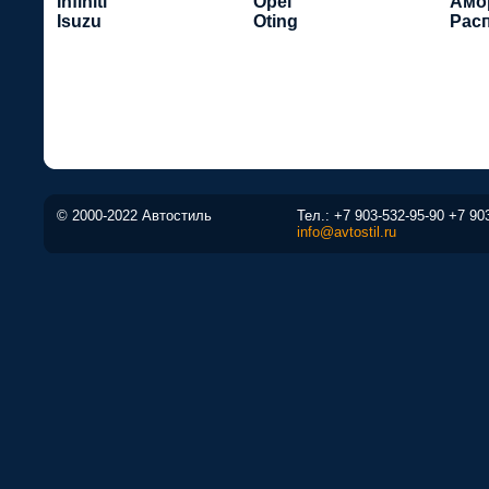
Infiniti
Opel
Амо
Isuzu
Oting
Рас
© 2000-2022 Автостиль
Тел.:
+7 903-532-95-90
+7 90
info@avtostil.ru