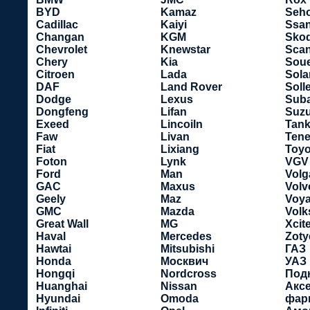
BYD
Kamaz
Seho
Cadillac
Kaiyi
Ssa
Changan
KGM
Sko
Chevrolet
Knewstar
Scan
Chery
Kia
Soue
Citroen
Lada
Sola
DAF
Land Rover
Soll
Dodge
Lexus
Sub
Dongfeng
Lifan
Suzu
Exeed
Lincoiln
Tan
Faw
Livan
Tene
Fiat
Lixiang
Toyo
Foton
Lynk
VGV
Ford
Man
Volg
GAC
Maxus
Volv
Geely
Maz
Voy
GMC
Mazda
Vol
Great Wall
MG
Xcit
Haval
Mercedes
Zoty
Hawtai
Mitsubishi
ГАЗ
Honda
Москвич
УАЗ
Hongqi
Nordcross
Под
Huanghai
Nissan
Акс
Hyundai
Omoda
фар