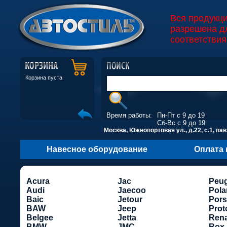
Вся продукц
разрешена д
соответствия
Корзина пуста
Время работы:
Пн-Пт с 9 до 19
Сб-Вс с 9 до 19
Москва, Южнопортовая ул., д.22, с.1, пав
Навесное оборудование
Оплата 
Acura
Jac
Peu
Audi
Jaecoo
Pola
Baic
Jetour
Por
BAW
Jeep
Prot
Belgee
Jetta
Rena
BMW
JMC
Rox